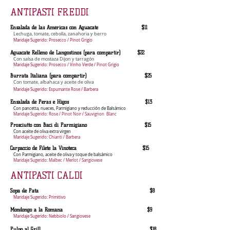
ANTIPASTI FREDDI
Ensalada de las Américas con Aguacate $11
Lechuga, tomate, cebolla, zanahoria y berro
Maridaje Sugerido: Prosecco / Pinot Grigio
Aguacate Relleno de Langostinos (para compartir) $22
Con salsa de mostaza Dijon y tarragón
Maridaje Sugerido: Prosecco / Vinho Verde / Pinot Grigio
Burrata Italiana (para compartir) $25
Con tomate, albahaca y aceite de oliva
Maridaje Sugerido: Espumante Rose / Barbera
Ensalada de Peras e Higos $13
Con pancetta, nueces, Parmigiano y reducción de Balsámico
Maridaje Sugerido: Rose / Pinot Noir / Sauvignon Blanc
Prosciutto con Baci di Parmigiano $15
Con aceite de oliva extra virgen
Maridaje Sugerido: Chianti / Barbera
Carpaccio de Filete la Vinoteca $15
Con Parmigiano, aceite de oliva y toque de balsámico
Maridaje Sugerido: Malbec / Merlot / Sangiovese
ANTIPASTI CALDI
Sopa de Pata $8
Maridaje Sugerido: Primitivo
Mondongo a la Romana $9
Maridaje Sugerido: Nebbiolo / Sangiovese
Pulpo al Grill $18