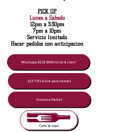
PICK UP
Lunes a Sábado
12pm a 3:30pm
7pm a 10pm
Servicio limitado
Hacer pedidos con anticipación
Whatsapp 6228 9990 (click & chat)
223 7734 (click para llamar)
Vinoteca Market
Carta de vinos