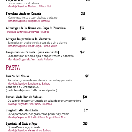
Con aderezo de albahaca
Maridaje Sugerido: Masianco / Pinot Noir
Pro
volone Asado en Cazuela $12
Con tomate fresco y seco, albahaca y orégano
Maridaje Sugerido: Sangioese / Barbera
Albóndigas de la Nonna con Sugo di Pomodoro $13
Maridaje Sugerido: Sangiovese / Malbec
Almejas Importadas a la Veneciana $13
Salteadas en aceite de oliva con ajo y vino blanco
Maridaje Sugerido: Pinot Grigio / Vinho Verde
Langostinos en Cazuela (para compartir) $22
Salteados con cebollas, ajos, hongos frescos y pancetta
Maridaje Sugerido: Vernaccia / Merlot
PASTA
Lasaña del Nonno $18
Pomodoro, carne de res, chuleta de cerdo y pancetta
Maridaje Sugerido: Sangiovese / Barbera
Bandeja de 5 Órdenes $55
(pedir bandejas con
1 día
de anticipació
n)
Ravioli Verde Dúo de Salmón $20
De salmón fresco y ahumado en salsa de crema y pomodoro
Maridaje Sugerido: Pinot Noir / Prosecco
Spaghetti alla Marichelle $17
Salsa pomodoro, hongos frescos, pancetta y crema
Maridaje Sugerido: Dolcetto / Pinot Grigio / Pinot Noir
Spaghetti al Cacio e Pepe $20
Queso Pecorino y pimienta
Maridaje Sugerido: Vermentino / Barbera