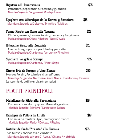
Rigatoni all' Amatriciana $25
Pomodoro, peperoncino, Pecorino y guanciale
Maridaje Sugerido: Sangiovese / Montepulciano
Spaghetti con Albóndigas de la Nonna y Pomodoro $18
Maridaje Sugerido: Dolcetto / Primitivo / Malbec
Penne Rigate con Ragú alla Toscana $22
Chuleta, ternera, hongos Porcini, pancetta y Sangiovese
Maridaje Sugerido: Chianti / Barbera / Nero D’ Avola
Fettuccine Fresco alla Boscaiola $20
Crema, hongos porcini, portobello y pancetta
Maridaje Sugerido: Chardonnay / Amarone / Pinot Noir
Spaghetti Vongole e Scampi $35
Maridaje Sugerido: Chardonnay / Pinot Grigio
Risotto Trio de Hongos y Vino Blanco $20
Hongos Porcini, Portobello y champiñones
Maridaje Sugerido: Nebbiolo / Pinot Noir / Chardonnay Reserva
(se recomienda pedirlo en el salón comedor)
PIATTI PRINCIPALI
Medallones de Filete alla Parmigiana $19
Con salsa pomodoro y queso Mozarella gratinado
Maridaje Sugerido: Primitivo / Sangiovese / Barbera
Escalopes de Pollo a la Lupita $19
Con salsa de mostaza Dijon, crema y vino blanco
Maridaje Sugerido: Merlot / Dolcetto / Riesling
Costillas de Cerdo "Brasata" alla Toscana $25
Sin hueso y cocinadas en vino tinto
Maridaje Sugerido: Nero D' Avola / Chianti / Nebbiolo