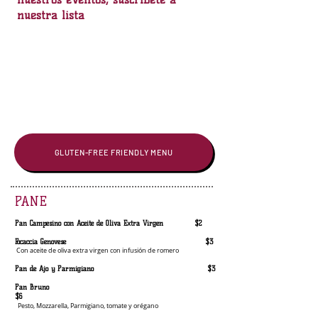
nuestra lista
GLUTEN-FREE FRIENDLY MENU
PANE
Pan Campesino con Aceite de Oliva Extra Virgen $2
Focaccia Genovese $3
Con aceite de oliva extra virgen con infusión de romero
Pan de Ajo y Parmigiano $3
Pan Bruno
$6
Pesto, Mozzarella, Parmigiano, tomate y orégano