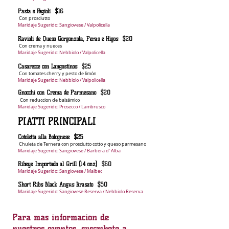
Pasta e Fagioli $16
Con prosciutto
Maridaje Sugerido: Sangiovese / Valpolicella
Ravioli de Queso Gorgonzola, Peras e Higos $20
Con crema y nueces
Maridaje Sugerido: Nebbiolo / Valpolicella
Casarecce con Langostinos $25
Con tomates cherry y pesto de limón
Maridaje Sugerido: Nebbiolo / Valpolicella
Gnocchi con Crema de Parmesano $20
Con reduccion de balsámico
Maridaje Sugerido: Prosecco / Lambrusco
PIATTI
P
RINCIPALI
Cotoletta alla Bolognese $25
Chuleta de Ternera con prosciutto cotto y queso parmesano
Maridaje Sugerido: Sangiovese / Barbera d' Alba
Ribeye Importado al Grill (14 onz) $60
Maridaje Sugerido: Sangiovese / Malbec
Short Ribs Black Angus Brasato $50
Maridaje Sugerido: Sangiovese Reserva / Nebbiolo Reserva
Para más información de
nuestros eventos, suscríbete a