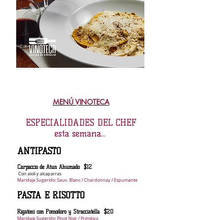
MENÚ VINOTECA
ESPECIALIDADES DEL
CHEF
esta semana...
ANTI
PASTO
Carpaccio de Atún Ahumado $12
Con aioli y alcaparras
Maridaje Sugerido: Sauv. Blanc / Chardonnay / Espumante
PASTA
E RISO
TTO
Rigatoni con Pomodoro y Stracciatella $20
Maridaje Sugerido: Pinot Noir / Primitivo​​​