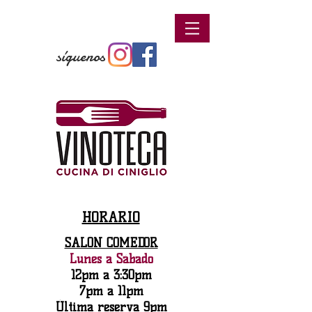
síguenos
HORARIO
SALÓN COMEDOR
Lunes a Sábado
12pm a 3:30pm
7pm a 11pm
Última reserva 9pm