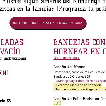
? ¿Tienes algún amante del Mondongo o 
éricas en la familia? ¡Programa tu ped
INSTRUCCIONES PARA CALENTAR EN CASA
ELADAS
BANDEJAS CON
 VACÍO
HORNEAR EN 
r instrucciones.
Ver instrucciones.
Lasaña del Nonno
RNI
Pomodoro, carne de res, chuleta de 
Bandeja
de 5 Órdenes $55
Maridaje Sugerido: Dolcetto / Chiant
Pedir con un día de anticipación.
También podemos entregarla horne
Lasaña de Pollo Hecha en Ca
ela $5
OUT)