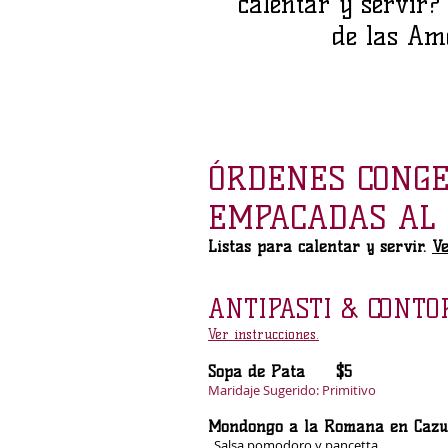
calentar y servir
de las Am
ÓRDENES CONG
EMPACADAS AL
Listas para calentar y servir.
Ve
ANTIPASTI & CONTO
Ver instrucciones.
Sopa de Pata $5
Maridaje Sugerido: Primitivo
Mondongo a la Romana en Cazu
Salsa pomodoro y pancetta