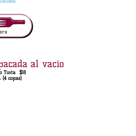
hatsapp.
ara
acada al vacío
o Tinta $18
a (4 copas)