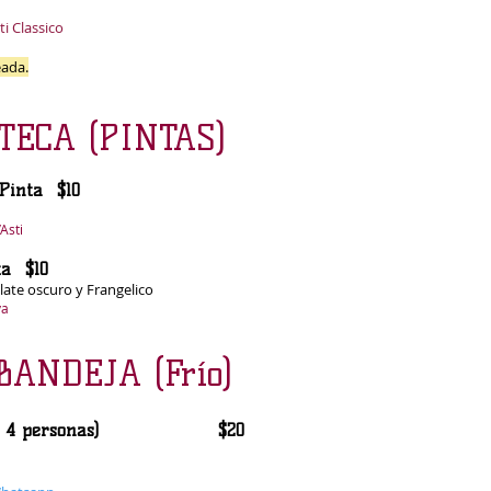
i Classico
ada.
TECA (PINTAS)
 en Pinta $10
ras
Asti
ta $10
late oscuro y Frangelico
va
ANDEJA (Frío)
 (para 4 personas) $20