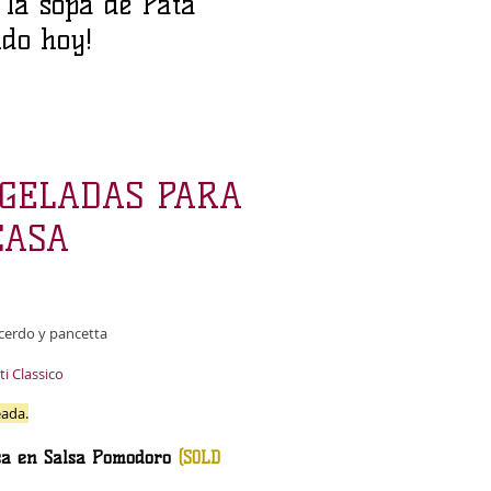
la sopa de Pata
ido hoy!
GELADAS PARA
CASA
cerdo y pancetta
i Classico
ada.
sa e
n Salsa Pomodoro
(SOLD