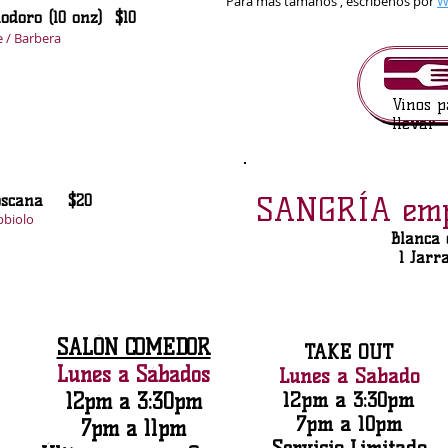
Para más tamaños , escríbenos por
W
odoro (10 onz) $10
e / Barbera
Vinos p
llevar
SANGRÍA emp
a Toscana $20
bbiolo
Blanca 
1 Jarr
SALÓN COMEDOR
TAKE OUT
Lunes a Sábados
Lunes a Sábado
12pm a 3:30pm
12pm a 3:30pm
7pm a 10pm
7pm a 11pm