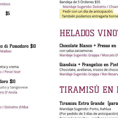
Bandeja
de 5 Órdenes $55
imitivo
Maridaje Sugerido: Dolcetto / Chiant
Pedir con un día de anticipación.
es) $5
También podemos entregarla horne
HELADOS VINO
Chocolate Blanco + Fresas
o di Pomodoro $10
con salsa zarzamo
/ Malbec
Maridaje Sugerido: Grappa / Moscato D’
Gianduia + Frangelico en Pin
etta y crema
Chocolate, avellanas, trozos de choco
o / Pinot Noir
Maridaje Sugerido: Grappa / Ron Reser
doro $10
TIRAMISÚ EN B
iutto y Sangiovese
ero D’ Avola
Tiramisu Extra Grande
o / Dolcetto d'Alba
Maridaje Sugerido: Porto, Kahlua
(Por pedido de 3 días de anticipación)