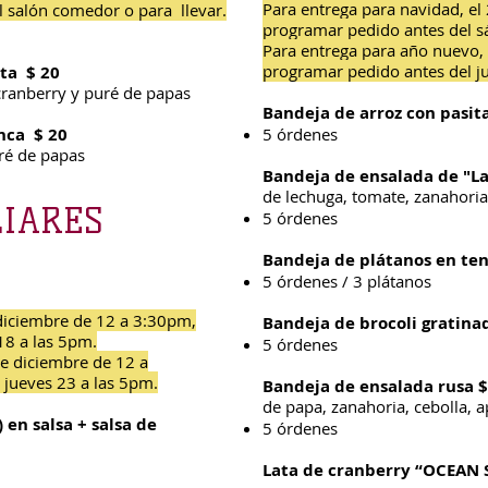
Para entrega para navidad, el
l salón comedor o para llevar.
programar pedido antes del s
Para entrega para año nuevo,
programar pedido antes del j
xta $ 20
 cranberry y puré de papas
Bandeja de arroz con pasit
anca $ 20
5 órdenes
uré de papas
Bandeja de ensalada de "L
de lechuga, tomate, zanahoria
LIARES
5 órdenes
Bandeja de plátanos en te
5 órdenes / 3 plátanos
 diciembre de 12 a 3:30pm,
Bandeja de brocoli gratina
18 a las 5pm.
5 órdenes
de diciembre de 12 a
jueves 23 a las 5pm.
Bandeja de ensalada rusa 
de papa, zanahoria, cebolla, 
 en salsa + salsa de
5 órdenes
Lata de cranberry “OCEAN 