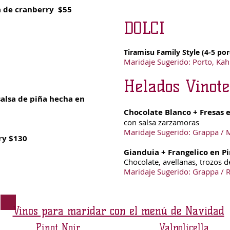
sa de cranberry $55
DOLCI
Tiramisu Family Style (4-5 po
Maridaje Sugerido: Porto, Kah
Helados Vinote
alsa de piña hecha en
Chocolate Blanco + Fresas
con salsa zarzamoras
Maridaje Sugerido: Grappa / 
ry $130
Gianduia + Frangelico en P
Chocolate, avellanas, trozos d
Maridaje Sugerido: Grappa / 
Vinos para maridar con el menú de Navidad
Pinot Noir
Valpolicella