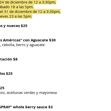
 24 de diciembre de 12 a 3:30pm,
ábado 18 a las 5pm.
 el 31 de diciembre de 12 a 3:30pm,
ueves 23 a las 5pm.
as y nueces
$25
as Américas" con Aguacate $30
, cebolla, berro y aguacate
ntación
$8
dos $25
$25
apio, aceitunas verdes y mayonesa
SPRAY” whole berry sauce $3