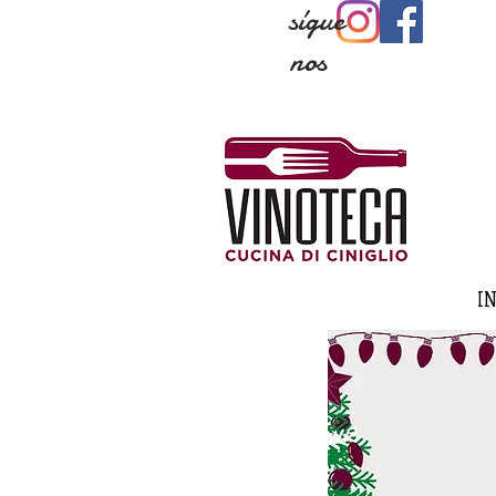
sígue
nos
IN