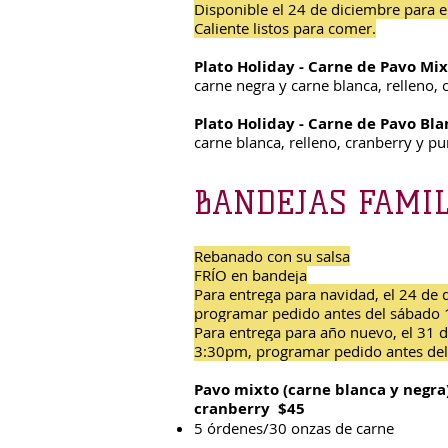
Disponible el 24 de diciembre para e
Caliente listos para comer.
Plato Holiday - Carne de Pavo Mi
carne negra y carne blanca, relleno,
Plato Holiday - Carne de Pavo Bl
carne blanca, relleno, cranberry y p
BANDEJAS FAMI
Rebanado con su salsa
FRÍO en bandeja
Para entrega para navidad, el 24 de
programar pedido antes del sábado 
Para entrega para año nuevo, el 31 
3:30pm, programar pedido antes del 
Pavo mixto (carne blanca y negra)
cranberry $45
5 órdenes/30 onzas de carne