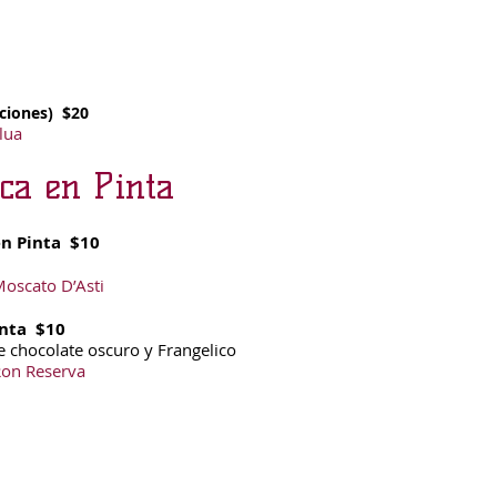
rciones) $20
lua
ca en Pinta
 en Pinta $10
Moscato D’Asti
inta $10
e chocolate oscuro y Frangelico
Ron Reserva